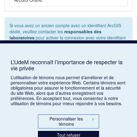
ArcGIS Online.
Si vous avez un ancien compte avec un identifiant ArcGIS
dédié, veuillez contacter les
responsables des
laboratoires
pour activer la connexion avec votre identifiant
universitaire.
L’UdeM reconnaît l’importance de respecter la
Pour utiliser votre compte ArcGIS Online pour activer votre
vie privée
licence ArcGIS Pro, entrez "umontreal" comme URL de votre
L’utilisation de témoins nous permet d’améliorer et de
organisation ArcGIS. N'entrez pas d'identifiant ArcGIS dédié.
personnaliser votre expérience Web. Certains témoins sont
obligatoires pour assurer le fonctionnement et la sécurité
du site Web, alors que d’autres enregistrent vos
préférences. En acceptant tout, vous consentez à notre
utilisation de témoins pour mieux répondre à vos besoins.
Personnaliser les
>
témoins
Tout refuser